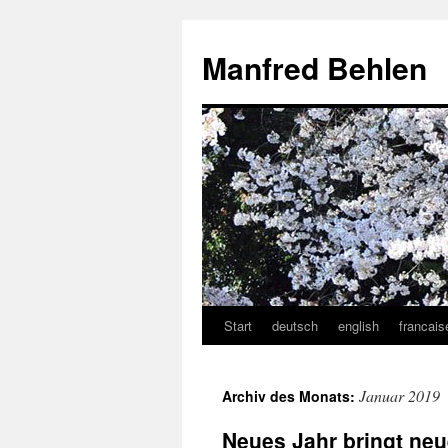
Zum
Inhalt
Manfred Behlen
springen
Start
deutsch
english
francais
Januar 2019
Archiv des Monats:
Neues Jahr bringt neu