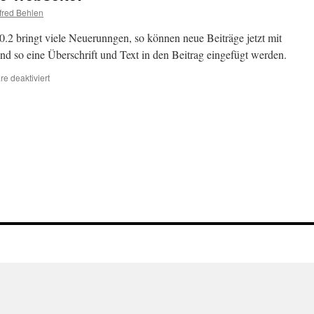
red Behlen
.2 bringt viele Neuerunngen, so können neue Beiträge jetzt mit
d so eine Überschrift und Text in den Beitrag eingefügt werden.
für
e deaktiviert
Neues
Jahr
bringt
neue
Webseite!