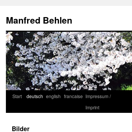
Zum
Inhalt
Manfred Behlen
springen
Start
deutsch
english
francaise
Impressum /
Imprint
Bilder