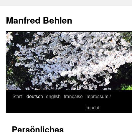
Zum
Inhalt
Manfred Behlen
springen
Start
deutsch
english
francaise
Impressum /
Imprint
Persönliches